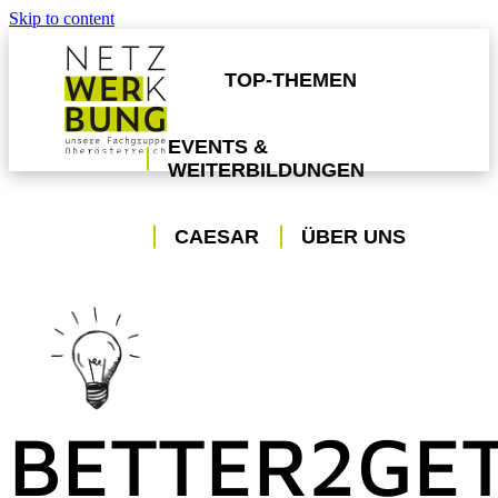
Skip to content
Netzwerk Werbung
Fachgruppe Werbung und Marktkommunikation
TOP-THEMEN
EVENTS &
WEITERBILDUNGEN
CAESAR
ÜBER UNS
BETTER2GE